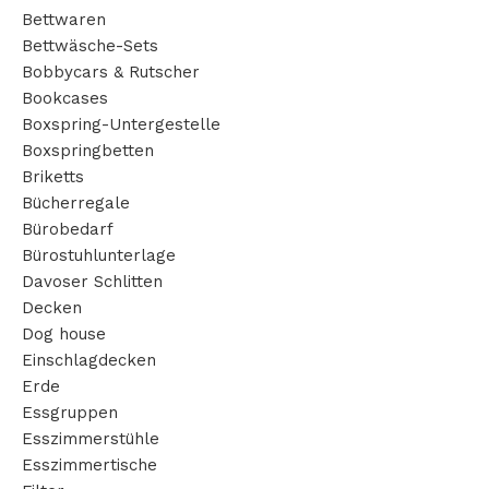
Add to cart
Bettwaren
Bettwäsche-Sets
Bobbycars & Rutscher
Bookcases
Boxspring-Untergestelle
Boxspringbetten
Briketts
Bücherregale
Bürobedarf
Bürostuhlunterlage
Davoser Schlitten
Decken
Dog house
Einschlagdecken
Erde
Essgruppen
Esszimmerstühle
Esszimmertische