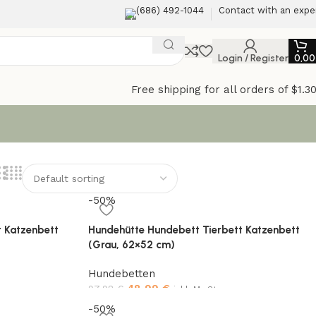
(686) 492-1044
Contact with an expe
Login / Register
0,0
Free shipping for all orders of $1.3
-50%
t Katzenbett
Hundehütte Hundebett Tierbett Katzenbett
(Grau, 62×52 cm)
Hundebetten
48,99
€
97,98
€
inkl. MwSt.
-50%
Add to cart