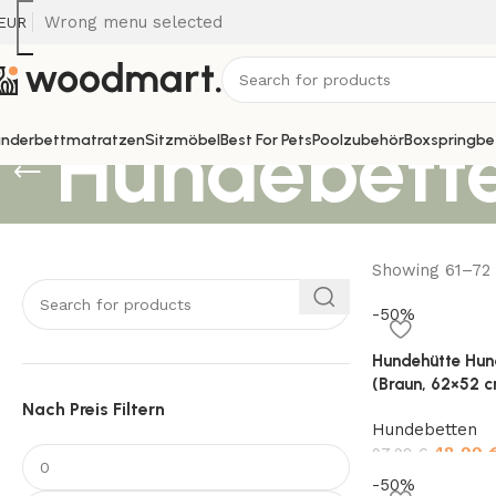
Wrong menu selected
EUR
Hundebett
inderbettmatratzen
Sitzmöbel
Best For Pets
Poolzubehör
Boxspringbe
Showing 61–72 
-50%
Hundehütte Hun
(Braun, 62×52 
Nach Preis Filtern
Hundebetten
48,99
97,98
€
-50%
Add to cart