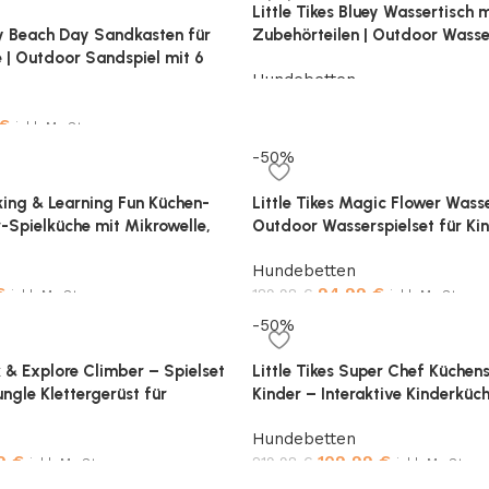
Little Tikes Bluey Wassertisch m
uey Beach Day Sandkasten für
Zubehörteilen | Outdoor Wasser
e | Outdoor Sandspiel mit 6
Kinder 1–6 Jahre | 2-in-1 Design
Hundebetten
& abnehmbarem Deckel |
Schwimmfiguren & sensorische
mit Bluey
Read more
€
inkl. MwSt.
-50%
oking & Learning Fun Küchen-
Little Tikes Magic Flower Wasse
r-Spielküche mit Mikrowelle,
Outdoor Wasserspielset für Kin
maschine & Zubehör |
7 Zubehörteile inklusive | Kreat
Hundebetten
ndeffekte
sensorisches Gartenspielzeug
€
94,99
€
189,98
€
inkl. MwSt.
inkl. MwSt.
-50%
Add to cart
k & Explore Climber – Spielset
Little Tikes Super Chef Küchens
ngle Klettergerüst für
Kinder – Interaktive Kinderküc
tives Spielen – Inklusive
& Kochgeschirr – Sensorisches 
Hundebetten
Festung & mehr – Alter: 2 bis 5
kreatives Spielen – ab 3 bis 6 J
99
€
109,99
€
219,98
€
inkl. MwSt.
inkl. MwSt.