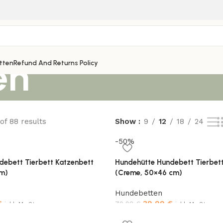
en
tten
Refund And Returns Policy
of 88 results
Show
9
12
18
24
-50%
debett Tierbett Katzenbett
Hundehütte Hundebett Tierbet
cm)
(Creme, 50×46 cm)
Hundebetten
€
39,99
€
79,98
€
inkl. MwSt.
inkl. MwSt.
Add to cart