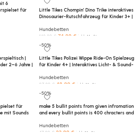
it 6
spielset für
Little Tikes Chompin’ Dino Trike interaktives
 |
Dinosaurier-Rutschfahrzeug für Kinder 3+ |
s Spiel
Mit Sound & Dino-Roar | verstellbarer Sitz |
Hundebetten
robustes Trettrike
74,99
€
149,98
€
inkl. MwSt.
-50%
Add to cart
rspieltisch |
Little Tikes Polizei Wippe Ride-On Spielzeug
der 2–6 Jahre |
für Kinder 4+ | Interaktives Licht- & Sound-
ives
Dashboard | Sirene, Hupe & Förderung der
Hundebetten
Motorik
48,99
€
97,98
€
inkl. MwSt.
-50%
Add to cart
pielset für
make 5 bullit points from given infromation
he mit Sounds
and every bullit points is 400 chracters and
Spielzeug für
add the hadding
Hundebetten
ahren, in Blau
23,99
€
47,98
€
inkl. MwSt.