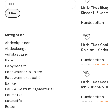
Little Tikes Bl
Kinder 1–6 Jahr
Filter
Zubehörteilen 
Hundebetten
Aktives Spielen 
79,99
159,98
€
Kategorien
-50%
Add to cart
Abdeckplanen
Little Tikes Co
Abdeckungen
Spielset | Kinde
Aufblasbarer
Backofen, Spül
Hundebetten
Interaktive Sou
Baby
58,99
117,98
€
Babybedarf
Badewannen & -sitze
-50%
Add to cart
Badewannenzubehör
Little Tikes See
Bänke
mit Rutsche & Ju
Bau- & Gestaltungsmaterial
Kleinkinder – Ak
Baumarkt
Hundebetten
Leiter, Brücke, 
Baustoffe
379,
Jahre
759,98
€
Betten