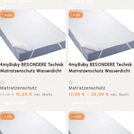
(60×120)
Select options
Add to cart
-50%
-50%
4myBaby BESONDERE Technik
4myBaby BESONDERE Technik
Matratzenschutz Wasserdicht
Matratzenschutz Wasserdicht
Matratzenschoner
Matratzenschoner
wasserdichte Betteinlage
wasserdichte Betteinlage
Matratzenschutz
Matratzenschutz
Frottee 60×120 cm bis
Frottee 60×120 cm bis
15,99
€
17,99
€
–
26,99
€
31,98
€
inkl. MwSt.
inkl. MwSt.
220×200 cm – 12 Größen
220×200 cm – 9 Größen
(70×140)
Add to cart
Select options
-50%
-100%