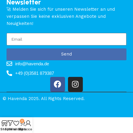
Newsletter
🚀 Melden Sie sich für unseren Newsletter an und
verpassen Sie keine exklusiven Angebote und
Neuigkeiten!
Send
info@havenda.de
+49 (0)3581 879387
© Havenda 2025. All Rights Reserved.
0
Shop
Filters
Wishlist
My account
Cart