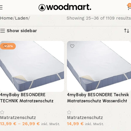
0
Home
Laden
Showing 25–36 of 1109 results
Show sidebar
-100%
4myBaby BESONDERE
4myBaby BESONDERE Technik
TECHNIK Matratzenschutz
Matratzenschutz Wasserdicht
Wasserdicht Matratzenschoner
Matratzenschoner
Wasserdichte Betteinlage
wasserdichte Betteinlage
Matratzenschutz
Matratzenschutz
Frottee 60×120 cm bis
Frottee 60×120 cm bis
13,99
€
–
26,99
€
14,99
€
inkl. MwSt.
inkl. MwSt.
220×200 cm – 12 Größen
220×200 cm – 12 Größen