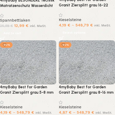
4myBaby BESONDERE Technik
Granit Ziersplitt grau 16-22
Matratzenschutz Wasserdicht
mm umweltfreundlich klein Kies
Matratzenschoner
Splitt Natur bunt für Beete,
wasserdichte Betteinlage
Kieselsteine
Spannbettlaken
Wege & Gartenteiche Zierkies
Molton (100% Baumwolle)
4,19
€
–
548,79
€
12,99
€
inkl. MwSt.
25,98
€
inkl. MwSt.
10 kg-500 kg zur Auswahl (10
80×190 cm
kg)
Select options
Add to cart
-50%
-50%
4myBaby Best for Garden
4myBaby Best for Garden
Granit Ziersplitt grau 5-8 mm
Granit Ziersplitt grau 8-16 mm
umweltfreundlich klein Kies
umweltfreundlich klein Kies
Splitt Natur bunt für Beete,
Splitt Natur bunt für Beete,
Kieselsteine
Kieselsteine
Wege & Gartenteiche Zierkies
Wege & Gartenteiche Zierkies
4,19
€
–
548,79
€
4,87
€
–
548,79
€
inkl. MwSt.
inkl. MwSt.
10 kg-500 kg zur Auswahl (10
10 kg-500 kg zur Auswahl (10