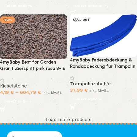
kg)
kg)
Select options
Select options
-50%
SOLD OUT
4myBaby Federabdeckung &
4myBaby Best for Garden
Randabdeckung für Trampolin
Granit Ziersplitt pink rosa 8-16
– passend für 244, 305, 360 &
mm umweltfreundlich klein Kies
366 cm Modelle
Splitt Natur bunt für Beete,
Trampolinzubehör
Kieselsteine
Wege & Gartenteiche Zierkies
37,99
€
inkl. MwSt.
4,19
€
–
604,79
€
inkl. MwSt.
10 kg-500 kg zur Auswahl (300
Select options
kg)
Select options
Load more products