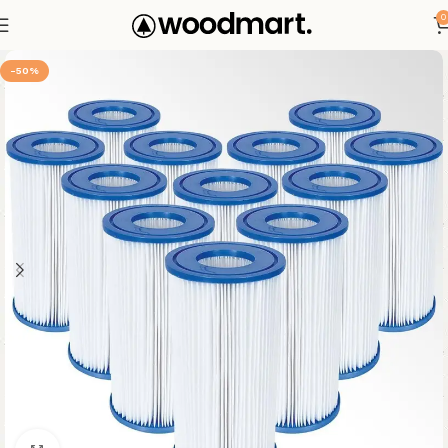
0
-50%