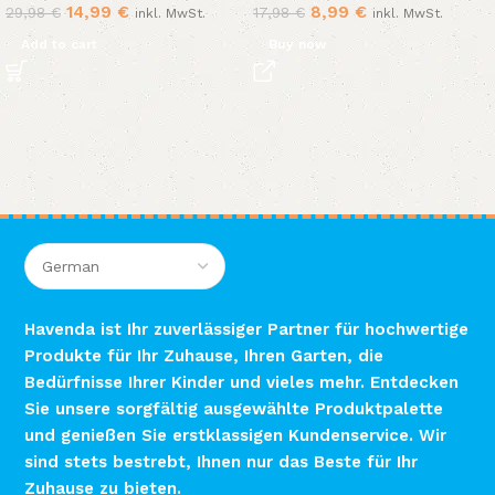
14,99
€
8,99
€
29,98
€
17,98
€
inkl. MwSt.
inkl. MwSt.
Add to cart
Buy now
Havenda ist Ihr zuverlässiger Partner für hochwertige
Produkte für Ihr Zuhause, Ihren Garten, die
Bedürfnisse Ihrer Kinder und vieles mehr. Entdecken
Sie unsere sorgfältig ausgewählte Produktpalette
und genießen Sie erstklassigen Kundenservice. Wir
sind stets bestrebt, Ihnen nur das Beste für Ihr
Zuhause zu bieten.